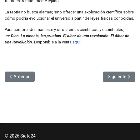
futuro extremadamente lejano.
La teoría no busca alarmar, sino ofrecer una explicación científica sobre
cómo podría evolucionar el universo a partir de leyes físicas conocidas.
Para comprender más este y otros temas científicos y espirituales,
lee
Dios. La ciencia, las pruebas. El albor de una revolución: El Albor de
Una Revolución.
Disponible a la venta
aquí
.
Artículo anterior: Cuatro libros que incrementaron ventas tras mue
Artículo siguient
Anterior
Siguiente
© 2026 Siete24.