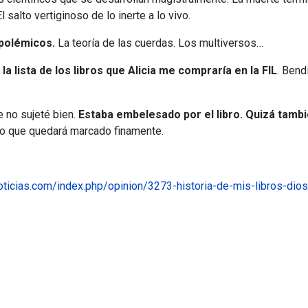
l salto vertiginoso de lo inerte a lo vivo.
polémicos.
La teoría de las cuerdas. Los multiversos…
 lista de los libros que Alicia me compraría en la FIL
. Bend
e no sujeté bien.
Estaba embelesado por el libro. Quizá tambi
ro que quedará marcado finamente.
oticias.com/index.php/opinion/3273-historia-de-mis-libros-dios
 una mirada a su futuro más lejano