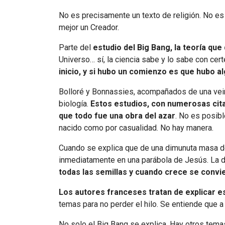
No es precisamente un texto de religión. No es 
mejor un Creador.
Parte del
estudio del Big Bang, la teoría qu
Universo… sí, la ciencia sabe y lo sabe con cert
inicio, y si hubo un comienzo es que hubo a
Bolloré y Bonnassies, acompañados de una veint
biología.
Estos estudios, con numerosas citas
que todo fue una obra del azar
. No es posibl
nacido como por casualidad. No hay manera.
Cuando se explica que de una dimunuta masa de
inmediatamente en una parábola de Jesús. La 
todas las semillas y cuando crece se convie
Los autores franceses tratan de explicar e
temas para no perder el hilo. Se entiende que a
No solo el Big Bang se explica. Hay otros temas