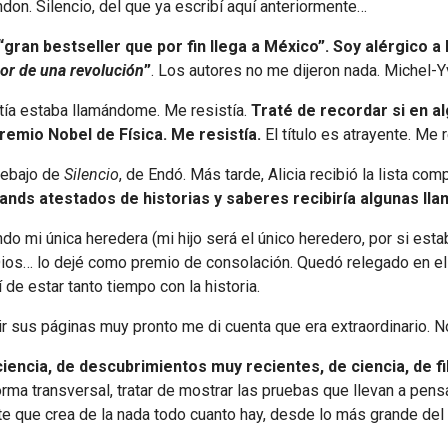
don. Silencio, del que ya escribí aquí anteriormente…
ran bestseller que por fin llega a México”. Soy alérgico a lo
bor de una revolución
”
. Los autores no me dijeron nada. Michel-Y
stía estaba llamándome. Me resistía.
Traté de recordar si en al
remio Nobel de Física. Me resistía.
El título es atrayente. Me r
 debajo de
Silencio
, de Endó. Más tarde, Alicia recibió la lista co
ands atestados de historias y saberes recibiría algunas ll
ndo mi única heredera (mi hijo será el único heredero, por si est
 Dios… lo dejé como premio de consolación. Quedó relegado en el 
 de estar tanto tiempo con la historia.
ir sus páginas muy pronto me di cuenta que era extraordinario. N
ciencia, de descubrimientos muy recientes, de ciencia, de fil
ma transversal, tratar de mostrar las pruebas que llevan a pensar
nte que crea de la nada todo cuanto hay, desde lo más grande d