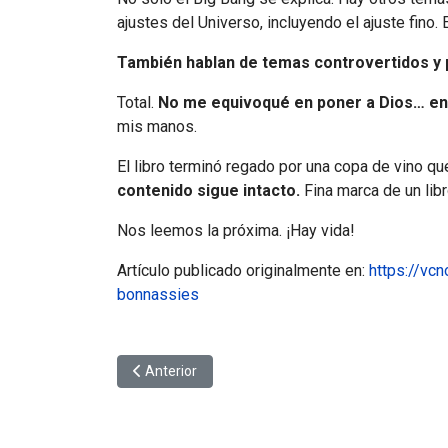
ajustes del Universo, incluyendo el ajuste fino. E
También hablan de temas controvertidos y 
Total.
No me equivoqué en poner a Dios… en la
mis manos.
El libro terminó regado por una copa de vino qu
contenido sigue intacto.
Fina marca de un lib
Nos leemos la próxima. ¡Hay vida!
Artículo publicado originalmente en:
https://vcn
bonnassies
Artículo anterior: La muerte térmica del universo:
Anterior