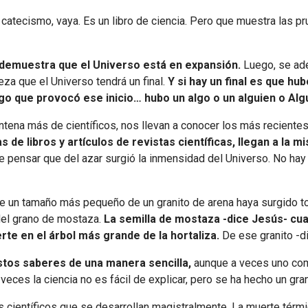
catecismo, vaya. Es un libro de ciencia. Pero que muestra las pr
e demuestra que el Universo está en expansión.
Luego, se ade
eza que el Universo tendrá un final.
Y si hay un final es que hu
lgo que provocó ese inicio… hubo un algo o un alguien o Alg
ena más de científicos, nos llevan a conocer los más recientes
 de libros y artículos de revistas científicas, llegan a la
e pensar que del azar surgió la inmensidad del Universo. No hay
 un tamaño más pequeño de un granito de arena haya surgido tod
del grano de mostaza.
La semilla de mostaza -dice Jesús- cu
rte en el árbol más grande de la hortaliza.
De ese granito -di
stos saberes de una manera sencilla,
aunque a veces uno como
 veces la ciencia no es fácil de explicar, pero se ha hecho un gr
 científicos que se desarrollan magistralmente. La muerte térmic