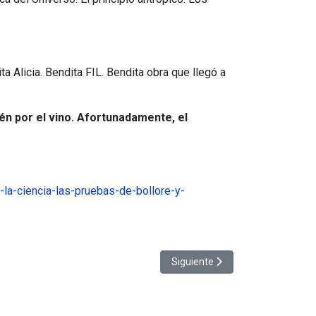
ita Alicia. Bendita FIL. Bendita obra que llegó a
én por el vino. Afortunadamente, el
-la-ciencia-las-pruebas-de-bollore-y-
Artículo siguiente: Un diálogo vi
Siguiente