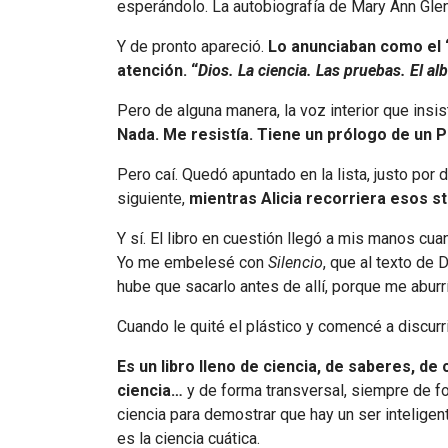
esperándolo. La autobiografía de Mary Ann Glen
Y de pronto apareció.
Lo anunciaban como el “g
atención. “
Dios. La ciencia. Las pruebas. El al
Pero de alguna manera, la voz interior que insi
Nada. Me resistía. Tiene un prólogo de un P
Pero caí. Quedó apuntado en la lista, justo por
siguiente,
mientras Alicia recorriera esos st
Y sí. El libro en cuestión llegó a mis manos cua
Yo me embelesé con
Silencio
, que al texto de
hube que sacarlo antes de allí, porque me aburrí
Cuando le quité el plástico y comencé a discurr
Es un libro lleno de ciencia, de saberes, de 
ciencia…
y de forma transversal, siempre de for
ciencia para demostrar que hay un ser intelige
es la ciencia cuática.