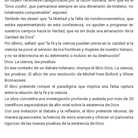
un objeto fácilmente categorizable por la razón humana, sino que es el
‘Dios oculto’, que permanece siempre en una dimensión de misterio, no
totalmente comprensible”, expresó.
También les deseó que “la libertad y la falta de condicionamientos, que
estáis experimentando en esta conferencia, os ayuden a progresar en
vuestros campos hacia la Verdad, que es sin duda una emanación de la
Caridad de Dios”.
Por último, señaló que “la fe y la ciencia pueden unirse en la caridad si la
ciencia se pone al servicio de los hombres y mujeres de nuestro tiempo,
y no se distorsiona en su detrimento o incluso en su destrucción”.
Dios. La ciencia, las pruebas
En ese contexto de un debate milenario, irrumpe el libro Dios. La ciencia,
las pruebas. El albor de una revolución de Michel-Yves Bolloré y Olivier
Bonnassies.
El libro pretende romper el paradigma que implica una falsa ruptura
entre la relación de la fe y la ciencia.
La obra concentra una investigación profunda y avalada por más de 20
científicos especialistas de alto nivel sobre la existencia de Dios.
Con una invitación al debate y la reflexión, el libro pretende retomar, de
manera apasionante, la historia de esos avances y ofrecen un panorama
riguroso de las nuevas pruebas de la existencia de Dios.