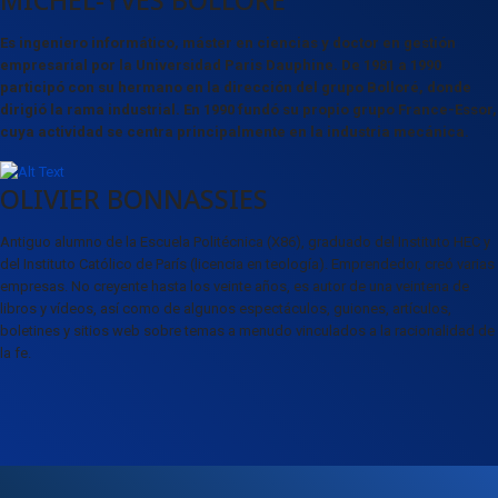
Es ingeniero informático, máster en ciencias y doctor en gestión
empresarial por la Universidad Paris Dauphine. De 1981 a 1990
participó con su hermano en la dirección del grupo Bolloré, donde
dirigió la rama industrial. En 1990 fundó su propio grupo France-Essor,
cuya actividad se centra principalmente en la industria mecánica.
OLIVIER BONNASSIES
Antiguo alumno de la Escuela Politécnica (X86), graduado del Instituto HEC y
del Instituto Católico de París (licencia en teología). Emprendedor, creó varias
empresas. No creyente hasta los veinte años, es autor de una veintena de
libros y vídeos, así como de algunos espectáculos, guiones, artículos,
boletines y sitios web sobre temas a menudo vinculados a la racionalidad de
la fe.