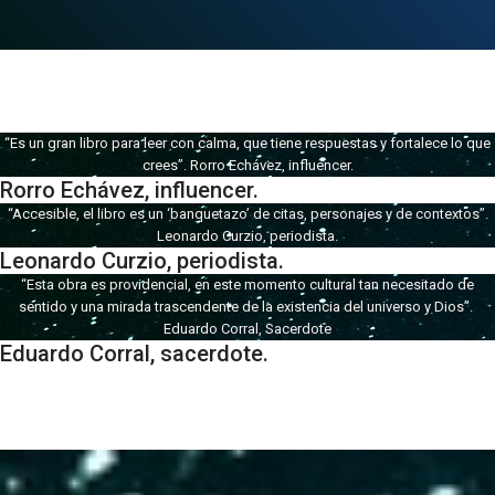
“Es un gran libro para leer con calma, que tiene respuestas y fortalece lo que
crees”. Rorro Echávez, influencer.
Rorro Echávez, influencer.
“Accesible, el libro es un ‘banquetazo’ de citas, personajes y de contextos”.
Leonardo Curzio, periodista.
Leonardo Curzio, periodista.
“Esta obra es providencial, en este momento cultural tan necesitado de
sentido y una mirada trascendente de la existencia del universo y Dios”.
Eduardo Corral, Sacerdote
Eduardo Corral, sacerdote.